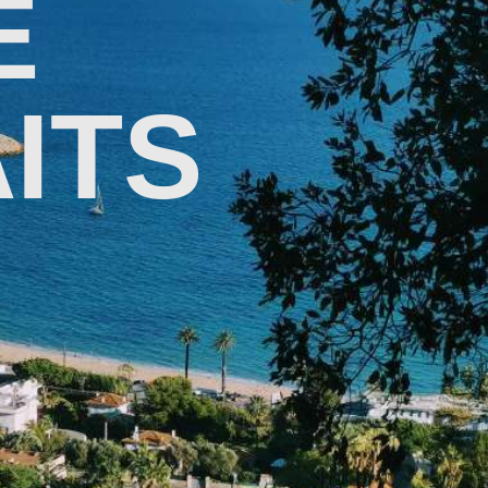
E
ITS