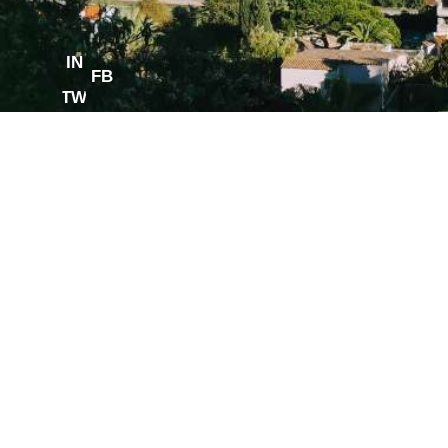
IN
FB
TW