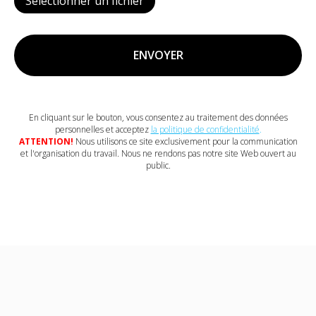
Sélectionner un fichier
ENVOYER
En cliquant sur le bouton, vous consentez au traitement des données
personnelles et acceptez
la politique de confidentialité
.
ATTENTION!
Nous utilisons ce site exclusivement pour la communication
et l'organisation du travail. Nous ne rendons pas notre site Web ouvert au
public.