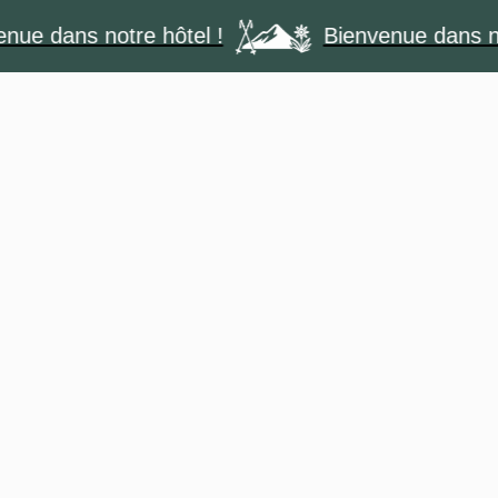
ans notre hôtel !
Bienvenue dans notre h
ES
ITINÉRAIRE
RESTAURANT
CONTACTS
Génépi
m