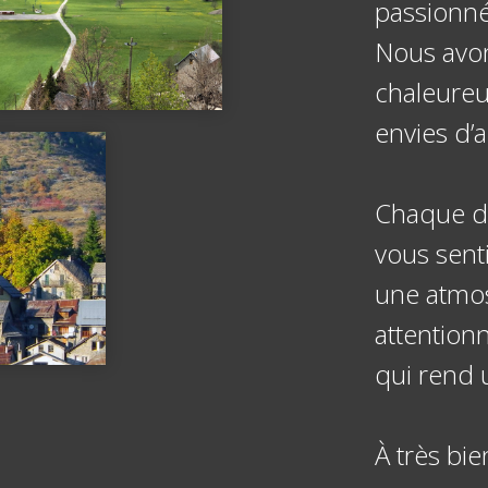
passionné 
Nous avon
chaleureu
envies d’a
Chaque dé
vous sent
une atmo
attention
qui rend 
À très bi