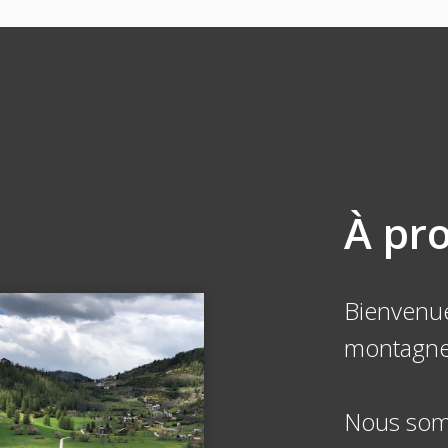
À pr
Bienvenue
montagne
Nous somm