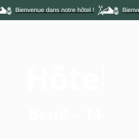
Bienvenue dans notre hôtel !
Bienvenue d
À
GALERIE
ACTIVITÉS
CHAMBR
PROPOS
Hôtel 
Beuil – 1442 