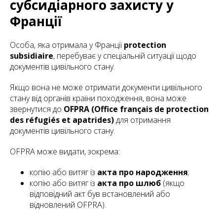
субсидіарного захисту у
Франції
Особа, яка отримала у Франції
protection
subsidiaire
, перебуває у спеціальній ситуації щодо
документів цивільного стану.
Якщо вона не може отримати документи цивільного
стану від органів країни походження, вона може
звернутися до
OFPRA (Office français de protection
des réfugiés et apatrides)
для отримання
документів цивільного стану.
OFPRA може видати, зокрема:
копію або витяг із
акта про народження
;
копію або витяг із
акта про шлюб
(якщо
відповідний акт був встановлений або
відновлений OFPRA).