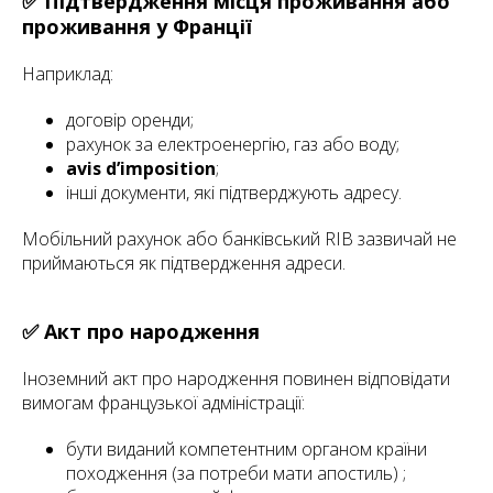
✅ Підтвердження місця проживання або
проживання у Франції
Наприклад:
договір оренди;
рахунок за електроенергію, газ або воду;
avis d’imposition
;
інші документи, які підтверджують адресу.
Мобільний рахунок або банківський RIB зазвичай не
приймаються як підтвердження адреси.
✅ Акт про народження
Іноземний акт про народження повинен відповідати
вимогам французької адміністрації:
бути виданий компетентним органом країни
походження (за потреби мати апостиль) ;